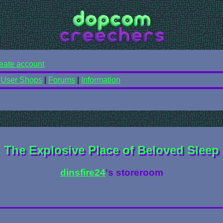
eate account
|
User Shops
|
Forums
|
Information
The Explosive Place of Beloved Sleep
dinsfire24
's storeroom