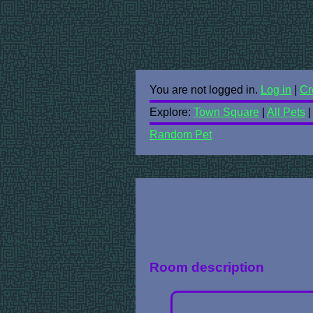
You are not logged in.
Log in
|
Cr
Explore:
Town Square
|
All Pets
Random Pet
Room description